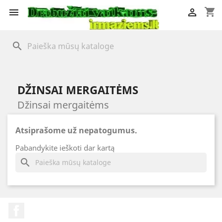
shopping_cart


search
DŽINSAI MERGAITĖMS
Džinsai mergaitėms
Atsiprašome už nepatogumus.
Pabandykite ieškoti dar kartą
search
Facebook