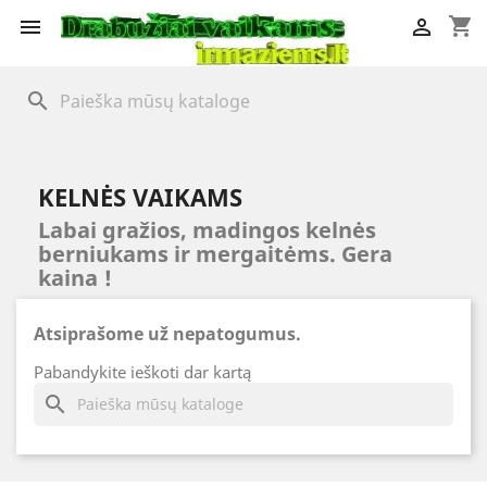
shopping_cart


search
KELNĖS VAIKAMS
Labai gražios, madingos kelnės
berniukams ir mergaitėms. Gera
kaina !
Atsiprašome už nepatogumus.
Pabandykite ieškoti dar kartą
search